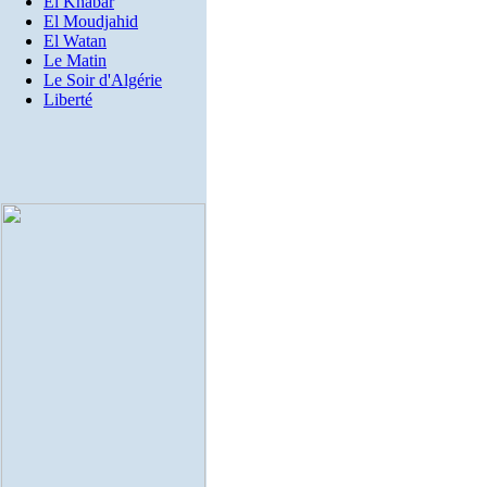
El Khabar
El Moudjahid
El Watan
Le Matin
Le Soir d'Algérie
Liberté