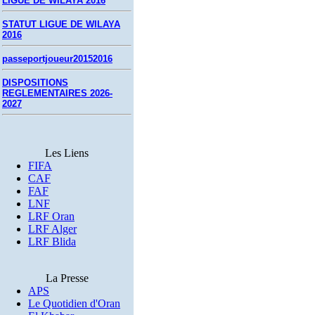
LIGUE DE WILAYA 2016
STATUT LIGUE DE WILAYA
2016
passeportjoueur20152016
DISPOSITIONS
REGLEMENTAIRES 2026-
2027
Les Liens
FIFA
CAF
FAF
LNF
LRF Oran
LRF Alger
LRF Blida
La Presse
APS
Le Quotidien d'Oran